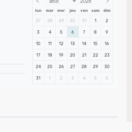
lun
mar
mer
jeu
ven
sam
dim
27
28
29
30
31
1
2
3
4
5
6
7
8
9
10
11
12
13
14
15
16
17
18
19
20
21
22
23
24
25
26
27
28
29
30
31
1
2
3
4
5
6