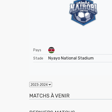
Pays
Nyayo National Stadium
Stade
MATCHS À VENIR