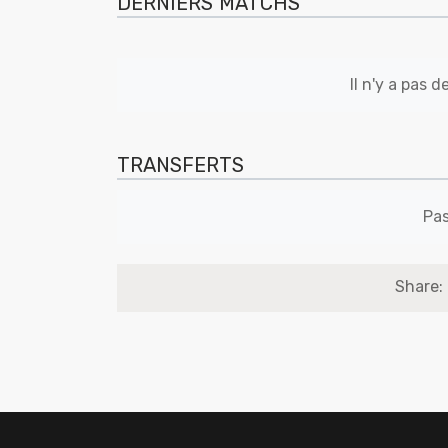
DERNIERS MATCHS
Il n'y a pas 
TRANSFERTS
Pas
Share: